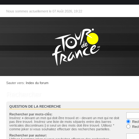
Nous sommes actuellement le 07 Août 2026, 19:22
Sauter vers:
Index du forum
Rechercher
QUESTION DE LA RECHERCHE
Rechercher par mots-clés:
Insérez
+
devant un mot qui doit être trouvé et
-
devant un mot qui ne doit
pas être trouvé. Insérez une liste de mots séparés entre des barres
Rech
verticales discontinues
|
si seul un des mots doit être trouvé. Utilisez *
Rech
comme joker si vous souhaitez effectuer des recherches partielles.
Rechercher par auteur:
Utilisez * comme joker si vous souhaitez effectuer des recherches