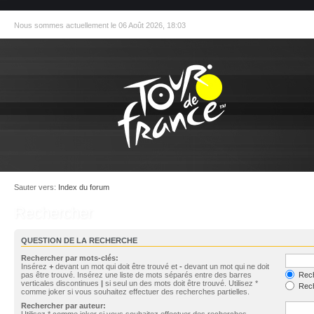
Nous sommes actuellement le 06 Août 2026, 18:03
Sauter vers:
Index du forum
Rechercher
QUESTION DE LA RECHERCHE
Rechercher par mots-clés:
Insérez
+
devant un mot qui doit être trouvé et
-
devant un mot qui ne doit
pas être trouvé. Insérez une liste de mots séparés entre des barres
Rech
verticales discontinues
|
si seul un des mots doit être trouvé. Utilisez *
Rech
comme joker si vous souhaitez effectuer des recherches partielles.
Rechercher par auteur:
Utilisez * comme joker si vous souhaitez effectuer des recherches