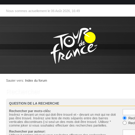
Nous sommes actuellement le 06 Août 2026, 16:49
Sauter vers:
Index du forum
Rechercher
QUESTION DE LA RECHERCHE
Rechercher par mots-clés:
Insérez
+
devant un mot qui doit être trouvé et
-
devant un mot qui ne doit
pas être trouvé. Insérez une liste de mots séparés entre des barres
Rech
verticales discontinues
|
si seul un des mots doit être trouvé. Utilisez *
Rech
comme joker si vous souhaitez effectuer des recherches partielles.
Rechercher par auteur:
Utilisez * comme joker si vous souhaitez effectuer des recherches