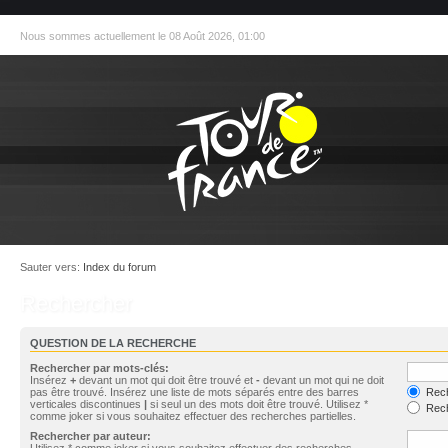
Nous sommes actuellement le 08 Août 2026, 01:00
Sauter vers:
Index du forum
Rechercher
QUESTION DE LA RECHERCHE
Rechercher par mots-clés:
Insérez
+
devant un mot qui doit être trouvé et
-
devant un mot qui ne doit
pas être trouvé. Insérez une liste de mots séparés entre des barres
Rech
verticales discontinues
|
si seul un des mots doit être trouvé. Utilisez *
Rech
comme joker si vous souhaitez effectuer des recherches partielles.
Rechercher par auteur:
Utilisez * comme joker si vous souhaitez effectuer des recherches