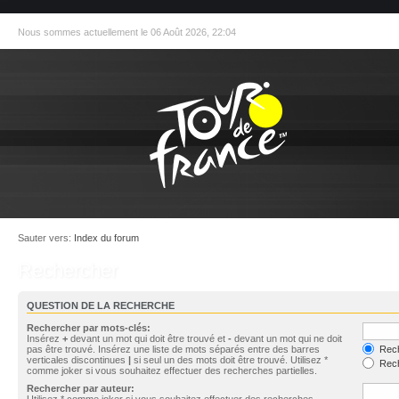
Nous sommes actuellement le 06 Août 2026, 22:04
Sauter vers:
Index du forum
Rechercher
QUESTION DE LA RECHERCHE
Rechercher par mots-clés:
Insérez
+
devant un mot qui doit être trouvé et
-
devant un mot qui ne doit
pas être trouvé. Insérez une liste de mots séparés entre des barres
Rech
verticales discontinues
|
si seul un des mots doit être trouvé. Utilisez *
Rech
comme joker si vous souhaitez effectuer des recherches partielles.
Rechercher par auteur:
Utilisez * comme joker si vous souhaitez effectuer des recherches