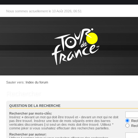
Nous sommes actuellement le 10 Août 2026, 06:51
Sauter vers:
Index du forum
Rechercher
QUESTION DE LA RECHERCHE
Rechercher par mots-clés:
Insérez
+
devant un mot qui doit être trouvé et
-
devant un mot qui ne doit
pas être trouvé. Insérez une liste de mots séparés entre des barres
Rech
verticales discontinues
|
si seul un des mots doit être trouvé. Utilisez *
Rech
comme joker si vous souhaitez effectuer des recherches partielles.
Rechercher par auteur:
Utilisez * comme joker si vous souhaitez effectuer des recherches