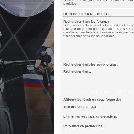
partielles.
OPTIONS DE LA RECHERCHE
Rechercher dans les forums:
Sélectionnez le forum ou les forums dans le(s)q
effectuer une recherche. Les sous-forums seron
dans la recherche si vous ne désactivez pas ci-
“Rechercher dans les sous-forums”.
Rechercher dans les sous-forums:
Rechercher dans:
Afficher les résultats sous forme de:
Trier les résultats par:
Limiter les résultats au précédent:
Retourner en premier les: