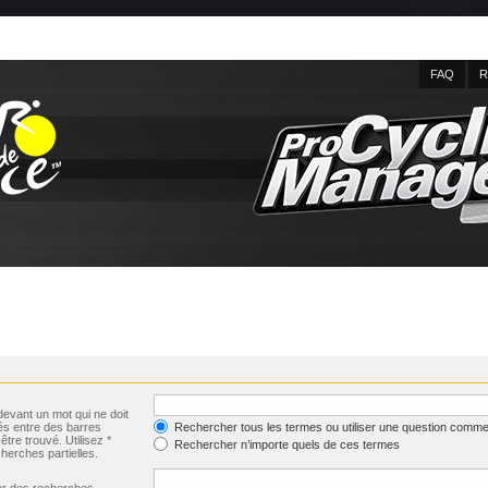
FAQ
R
evant un mot qui ne doit
és entre des barres
Rechercher tous les termes ou utiliser une question comme
être trouvé. Utilisez *
Rechercher n’importe quels de ces termes
herches partielles.
uer des recherches