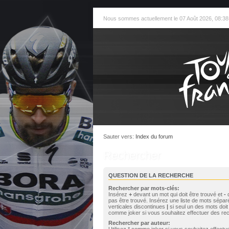
Nous sommes actuellement le 07 Août 2026, 08:38
Sauter vers:
Index du forum
Rechercher
QUESTION DE LA RECHERCHE
Rechercher par mots-clés:
Insérez
+
devant un mot qui doit être trouvé et
-
d
pas être trouvé. Insérez une liste de mots sépar
verticales discontinues
|
si seul un des mots doit 
comme joker si vous souhaitez effectuer des rec
Rechercher par auteur:
Utilisez * comme joker si vous souhaitez effect