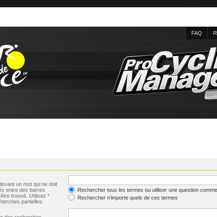
FAQ
R
evant un mot qui ne doit
és entre des barres
Rechercher tous les termes ou utiliser une question comme
être trouvé. Utilisez *
Rechercher n’importe quels de ces termes
herches partielles.
uer des recherches