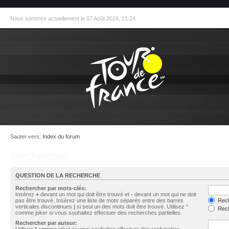
Nous sommes actuellement le 07 Août 2026, 21:24
Sauter vers:
Index du forum
Rechercher
QUESTION DE LA RECHERCHE
Rechercher par mots-clés:
Insérez
+
devant un mot qui doit être trouvé et
-
devant un mot qui ne doit
pas être trouvé. Insérez une liste de mots séparés entre des barres
Rech
verticales discontinues
|
si seul un des mots doit être trouvé. Utilisez *
Rech
comme joker si vous souhaitez effectuer des recherches partielles.
Rechercher par auteur:
Utilisez * comme joker si vous souhaitez effectuer des recherches