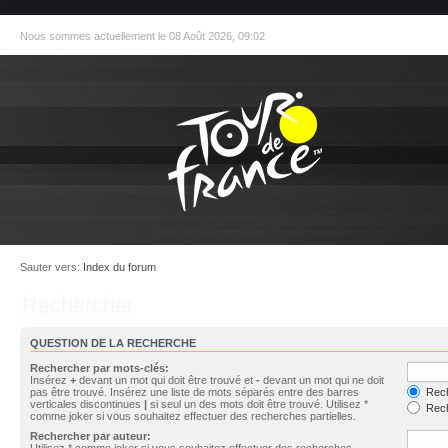
Nous sommes actuellement le 08 Août 2026, 09:02
Sauter vers:
Index du forum
Rechercher
QUESTION DE LA RECHERCHE
Rechercher par mots-clés:
Insérez
+
devant un mot qui doit être trouvé et
-
devant un mot qui ne doit
pas être trouvé. Insérez une liste de mots séparés entre des barres
Rech
verticales discontinues
|
si seul un des mots doit être trouvé. Utilisez *
Rech
comme joker si vous souhaitez effectuer des recherches partielles.
Rechercher par auteur:
Utilisez * comme joker si vous souhaitez effectuer des recherches