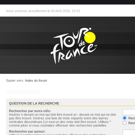
Nous sommes actuellement le 06 Août 2026, 16:53
Sauter vers:
Index du forum
Rechercher
QUESTION DE LA RECHERCHE
Rechercher par mots-clés:
Insérez
+
devant un mot qui doit être trouvé et
-
devant un mot qui ne doit
pas être trouvé. Insérez une liste de mots séparés entre des barres
Rech
verticales discontinues
|
si seul un des mots doit être trouvé. Utilisez *
Rech
comme joker si vous souhaitez effectuer des recherches partielles.
Rechercher par auteur:
Utilisez * comme joker si vous souhaitez effectuer des recherches