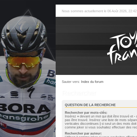
Nous sommes actuellement le 06 Août 2026, 22:42
Sauter vers:
Index du forum
Rechercher
QUESTION DE LA RECHERCHE
Rechercher par mots-clés:
Insérez
+
devant un mot qui doit être trouvé et
-
d
pas être trouvé. Insérez une liste de mots sépar
verticales discontinues
|
si seul un des mots doit 
comme joker si vous souhaitez effectuer des rec
Rechercher par auteur:
Utilisez * comme joker si vous souhaitez effect