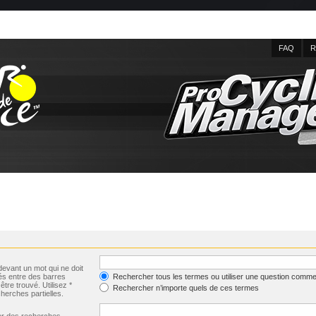
FAQ
R
evant un mot qui ne doit
és entre des barres
Rechercher tous les termes ou utiliser une question comme
être trouvé. Utilisez *
Rechercher n’importe quels de ces termes
herches partielles.
uer des recherches