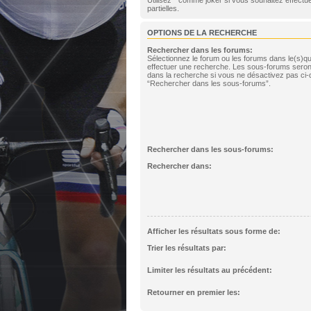
partielles.
OPTIONS DE LA RECHERCHE
Rechercher dans les forums:
Sélectionnez le forum ou les forums dans le(s)q
effectuer une recherche. Les sous-forums seron
dans la recherche si vous ne désactivez pas ci-
“Rechercher dans les sous-forums”.
Rechercher dans les sous-forums:
Rechercher dans:
Afficher les résultats sous forme de:
Trier les résultats par:
Limiter les résultats au précédent:
Retourner en premier les: