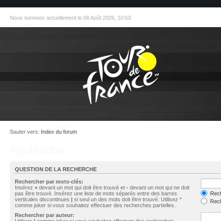
Nous sommes actuellement le 08 Août 2026, 10:53
Sauter vers:
Index du forum
Rechercher
QUESTION DE LA RECHERCHE
Rechercher par mots-clés:
Insérez
+
devant un mot qui doit être trouvé et
-
devant un mot qui ne doit
pas être trouvé. Insérez une liste de mots séparés entre des barres
Rech
verticales discontinues
|
si seul un des mots doit être trouvé. Utilisez *
Rech
comme joker si vous souhaitez effectuer des recherches partielles.
Rechercher par auteur:
Utilisez * comme joker si vous souhaitez effectuer des recherches