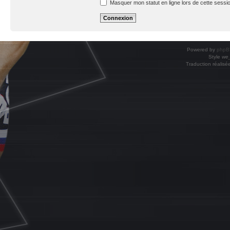
Masquer mon statut en ligne lors de cette sessi
Powered by
phpB
Style
we_
Traduction réalisé