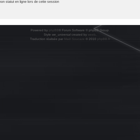
 statut en ligne lors de cette session
Powered by
phpBB
® Forum Software © phpBB Group.
Style
we_universal
created by
weeb
.
Traduction réalisée par
Maël Soucaze
© 2010
phpBB.fr