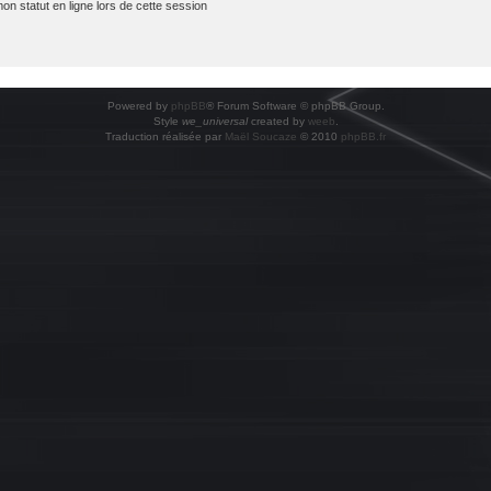
 statut en ligne lors de cette session
Powered by
phpBB
® Forum Software © phpBB Group.
Style
we_universal
created by
weeb
.
Traduction réalisée par
Maël Soucaze
© 2010
phpBB.fr