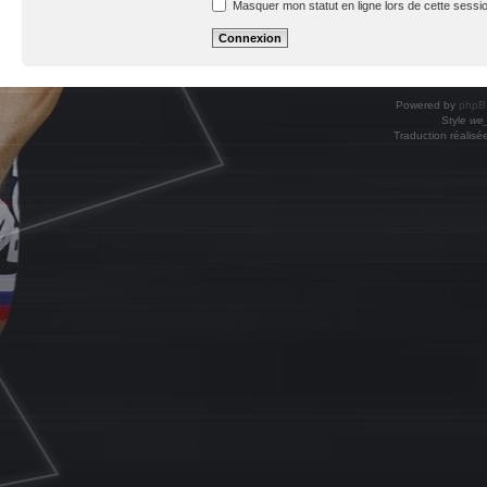
Masquer mon statut en ligne lors de cette sessi
Powered by
phpB
Style
we_
Traduction réalisé