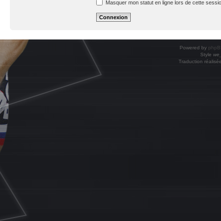
Masquer mon statut en ligne lors de cette sessi
Powered by
phpB
Style
we_
Traduction réalisé