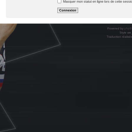
Masquer mon statut en ligne lors de cette sessi
Powered by
phpB
Style
we_
Traduction réalisé