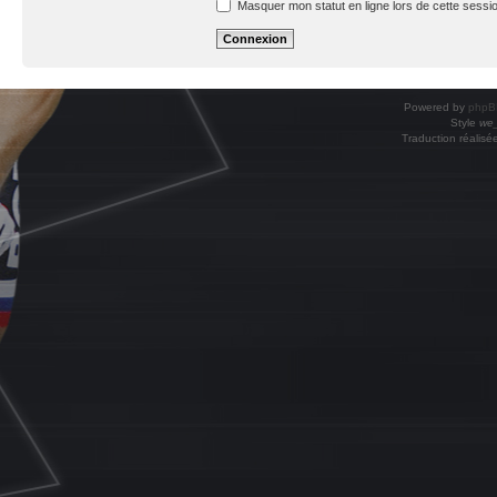
Masquer mon statut en ligne lors de cette sessi
Powered by
phpB
Style
we_
Traduction réalisé