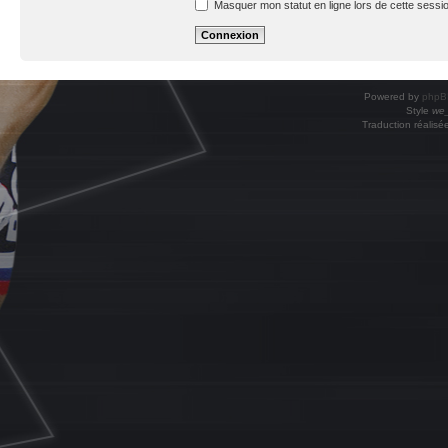
Masquer mon statut en ligne lors de cette sessi
Powered by
phpB
Style
we_
Traduction réalisé