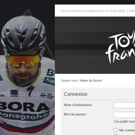
Nous sommes actuellement le 07 Août 2026, 12:06
Sauter vers:
Index du forum
Connexion
Nom d’utilisateur:
Mot de passe:
J’ai oublié mo
Me connect