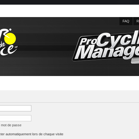
FAQ
R
n mot de passe
er automatiquement lors de chaque visite