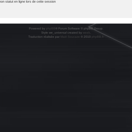
 statut en ligne lors de cette session
Powered by
phpBB
® Forum Software © phpBB Group.
Style
we_universal
created by
weeb
.
Traduction réalisée par
Maël Soucaze
© 2010
phpBB.fr