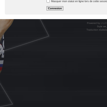
Masquer mon statut en ligne lors de cette sessi
Powered by
phpB
Style
we_
Traduction réalisé