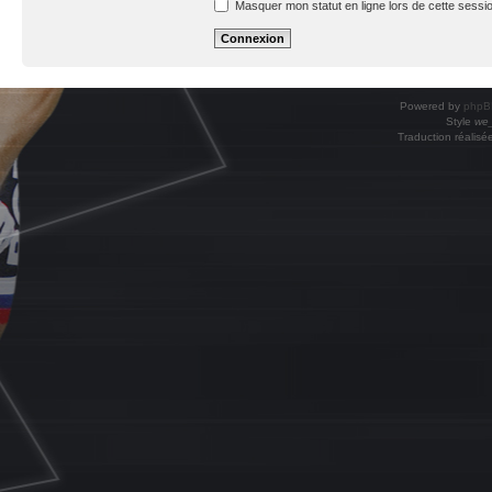
Masquer mon statut en ligne lors de cette sessi
Powered by
phpB
Style
we_
Traduction réalisé