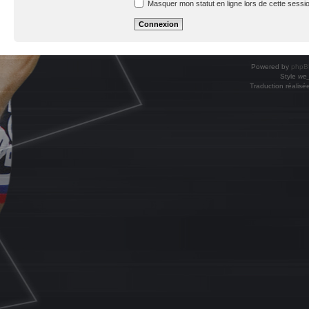
Masquer mon statut en ligne lors de cette sessi
Powered by
phpB
Style
we_
Traduction réalisé