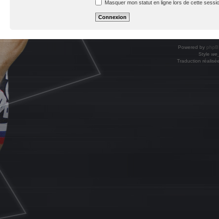
Masquer mon statut en ligne lors de cette sessi
Powered by
phpB
Style
we_
Traduction réalisé