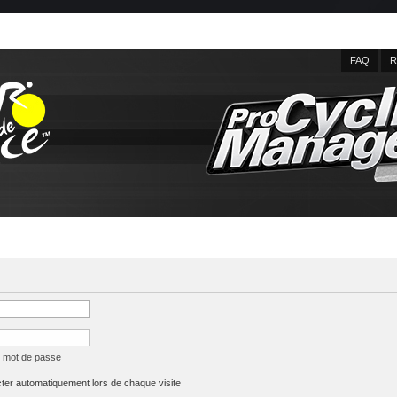
FAQ
R
n mot de passe
er automatiquement lors de chaque visite