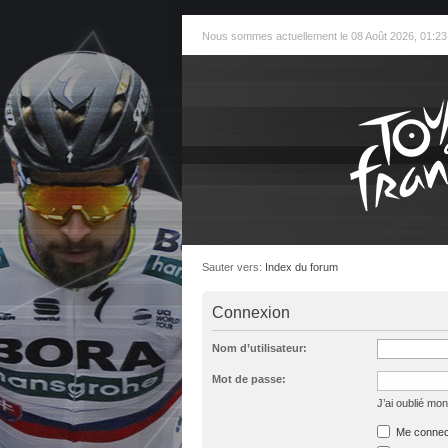
Nous sommes actuellement le 08 Août 2026, 01:23
Sauter vers:
Index du forum
Connexion
Nom d’utilisateur:
Mot de passe:
J’ai oublié mo
Me connect