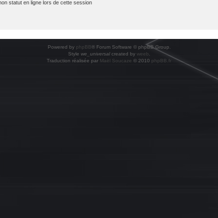
 statut en ligne lors de cette session
Powered by
phpBB
® Forum Software © phpBB Group.
Style
we_universal
created by
weeb
.
Traduction réalisée par
Maël Soucaze
© 2010
phpBB.fr