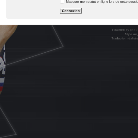
Masquer mon statut en ligne lors de cette sessi
Powered by
phpB
Style
we_
Traduction réalisé