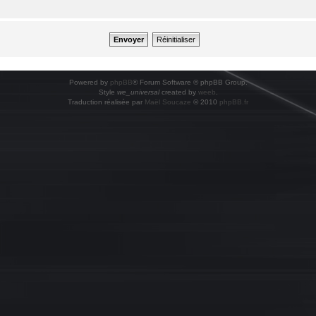
Powered by
phpBB
® Forum Software © phpBB Group.
Style
we_universal
created by
weeb
.
Traduction réalisée par
Maël Soucaze
© 2010
phpBB.fr