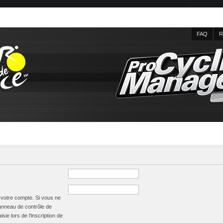
FAQ
R
à votre compte. Si vous ne
panneau de contrôle de
isie lors de l’inscription de