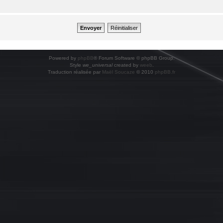
Powered by
phpBB
® Forum Software © phpBB Group.
Style
we_universal
created by
weeb
.
Traduction réalisée par
Maël Soucaze
© 2010
phpBB.fr