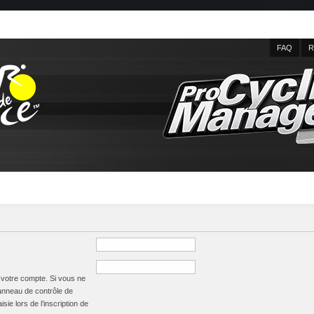
FAQ
R
à votre compte. Si vous ne
panneau de contrôle de
isie lors de l’inscription de