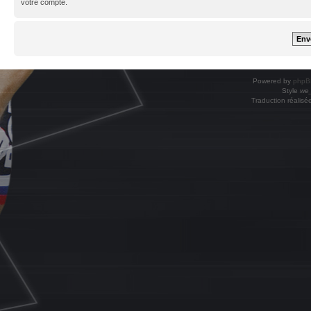
votre compte.
Powered by
phpB
Style
we_
Traduction réalisé