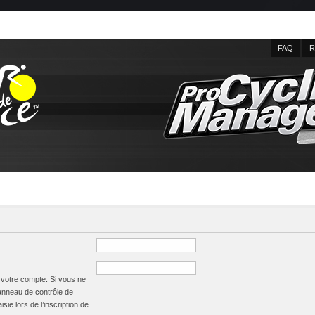
FAQ
R
à votre compte. Si vous ne
panneau de contrôle de
isie lors de l’inscription de