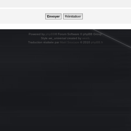
Powered by
phpBB
® Forum Software © phpBB Group.
Style
we_universal
created by
weeb
.
Traduction réalisée par
Maël Soucaze
© 2010
phpBB.fr