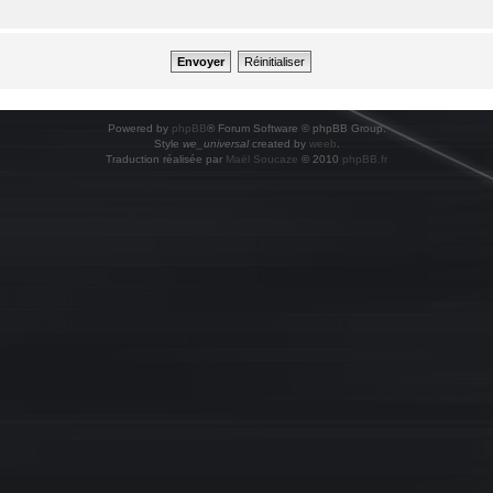
Powered by
phpBB
® Forum Software © phpBB Group.
Style
we_universal
created by
weeb
.
Traduction réalisée par
Maël Soucaze
© 2010
phpBB.fr