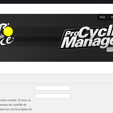
FAQ
R
à votre compte. Si vous ne
panneau de contrôle de
isie lors de l’inscription de