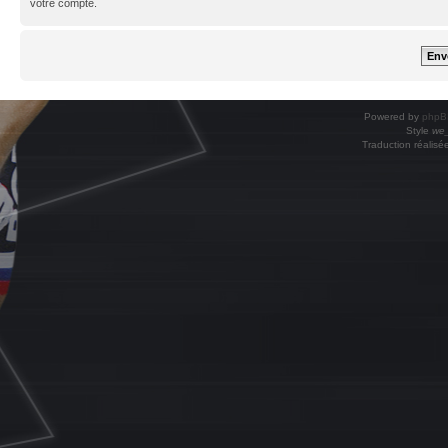
votre compte.
Powered by
phpB
Style
we_
Traduction réalisé