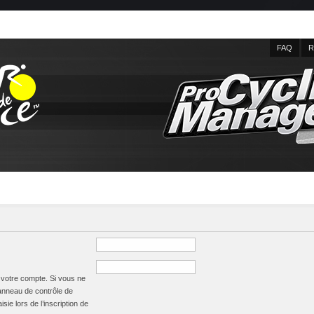
FAQ
R
à votre compte. Si vous ne
panneau de contrôle de
isie lors de l’inscription de