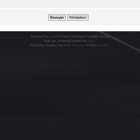
Powered by
phpBB
® Forum Software © phpBB Group.
Style
we_universal
created by
weeb
.
Traduction réalisée par
Maël Soucaze
© 2010
phpBB.fr