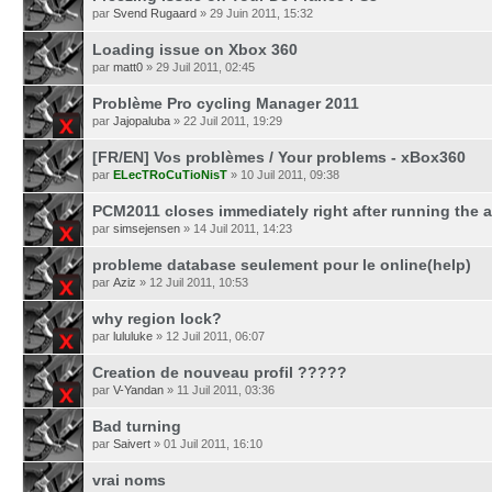
par
Svend Rugaard
» 29 Juin 2011, 15:32
Loading issue on Xbox 360
par
matt0
» 29 Juil 2011, 02:45
Problème Pro cycling Manager 2011
par
Jajopaluba
» 22 Juil 2011, 19:29
[FR/EN] Vos problèmes / Your problems - xBox360
par
ELecTRoCuTioNisT
» 10 Juil 2011, 09:38
PCM2011 closes immediately right after running the 
par
simsejensen
» 14 Juil 2011, 14:23
probleme database seulement pour le online(help)
par
Aziz
» 12 Juil 2011, 10:53
why region lock?
par
lululuke
» 12 Juil 2011, 06:07
Creation de nouveau profil ?????
par
V-Yandan
» 11 Juil 2011, 03:36
Bad turning
par
Saivert
» 01 Juil 2011, 16:10
vrai noms