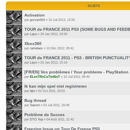
SUJETS
Activation
par
gurvan564
» 16 Juil 2013, 13:55
TOUR de FRANCE 2011 PS3 (SOME BUGS AND FEED
par
Layo
» 29 Jan 2012, 20:55
Xbox360
par
ramelaex
» 10 Déc 2012, 09:41
TOUR de FRANCE 2011 - PS3 - BRITISH PUNCTUALIT
par
Layo
» 25 Jan 2012, 15:16
[FR/EN] Vos problèmes / Your problems - PlayStation 
par
ELecTRoCuTioNisT
» 10 Juil 2011, 09:40
Ik kan mijn spel niet registreren
par
hjm
» 01 Oct 2011, 20:01
Bug thread
par
Saivert
» 03 Juil 2011, 20:48
Problème de Succes
par
DTO Yop
» 04 Août 2011, 21:42
Freezing Issue on Tour De France PS3