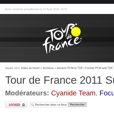
Nous sommes actuellement le 07 Août 2026, 04:51
Sauter vers:
Index du forum
»
Archives
»
Anciens PCM et TDF / Former PCM and TDF
Tour de France 2011 S
Modérateurs:
Cyanide Team
,
Foc