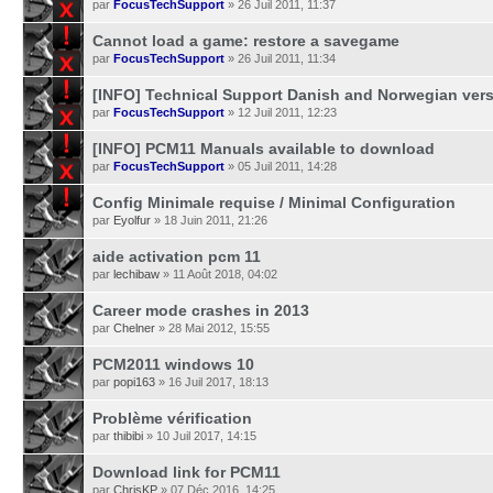
par
FocusTechSupport
» 26 Juil 2011, 11:37
Cannot load a game: restore a savegame
par
FocusTechSupport
» 26 Juil 2011, 11:34
[INFO] Technical Support Danish and Norwegian ver
par
FocusTechSupport
» 12 Juil 2011, 12:23
[INFO] PCM11 Manuals available to download
par
FocusTechSupport
» 05 Juil 2011, 14:28
Config Minimale requise / Minimal Configuration
par
Eyolfur
» 18 Juin 2011, 21:26
aide activation pcm 11
par
lechibaw
» 11 Août 2018, 04:02
Career mode crashes in 2013
par
Chelner
» 28 Mai 2012, 15:55
PCM2011 windows 10
par
popi163
» 16 Juil 2017, 18:13
Problème vérification
par
thibibi
» 10 Juil 2017, 14:15
Download link for PCM11
par
ChrisKP
» 07 Déc 2016, 14:25