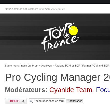
Nous sommes actuellement le 08 Août 2026, 06:23
Sauter vers:
Index du forum
»
Archives
»
Anciens PCM et TDF / Former PCM and TDF
Pro Cycling Manager 2
Modérateurs:
Cyanide Team
,
Foc