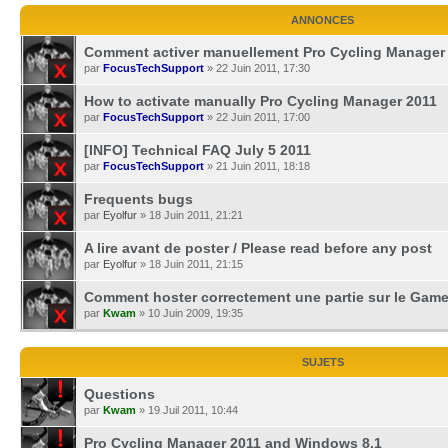
ANNONCES
Comment activer manuellement Pro Cycling Manager
par
FocusTechSupport
» 22 Juin 2011, 17:30
How to activate manually Pro Cycling Manager 2011
par
FocusTechSupport
» 22 Juin 2011, 17:00
[INFO] Technical FAQ July 5 2011
par
FocusTechSupport
» 21 Juin 2011, 18:18
Frequents bugs
par
Eyolfur
» 18 Juin 2011, 21:21
A lire avant de poster / Please read before any post
par
Eyolfur
» 18 Juin 2011, 21:15
Comment hoster correctement une partie sur le Gam
par
Kwam
» 10 Juin 2009, 19:35
SUJETS
Questions
par
Kwam
» 19 Juil 2011, 10:44
Pro Cycling Manager 2011 and Windows 8.1