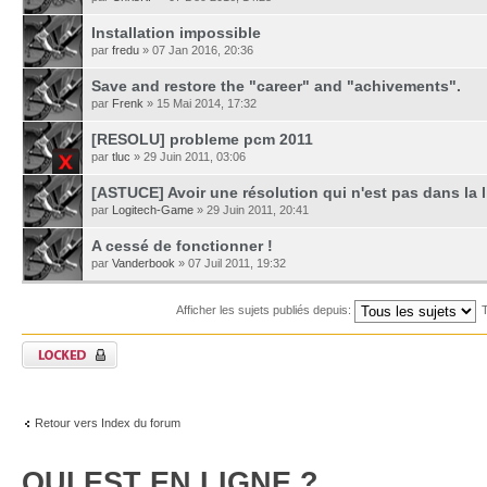
Installation impossible
par
fredu
» 07 Jan 2016, 20:36
Save and restore the "career" and "achivements".
par
Frenk
» 15 Mai 2014, 17:32
[RESOLU] probleme pcm 2011
par
tluc
» 29 Juin 2011, 03:06
[ASTUCE] Avoir une résolution qui n'est pas dans la l
par
Logitech-Game
» 29 Juin 2011, 20:41
A cessé de fonctionner !
par
Vanderbook
» 07 Juil 2011, 19:32
Afficher les sujets publiés depuis:
T
Retour vers Index du forum
QUI EST EN LIGNE ?