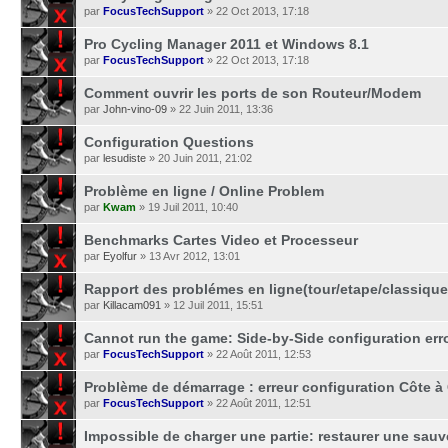
par
FocusTechSupport
» 22 Oct 2013, 17:18
Pro Cycling Manager 2011 et Windows 8.1
par
FocusTechSupport
» 22 Oct 2013, 17:18
Comment ouvrir les ports de son Routeur/Modem
par
John-vino-09
» 22 Juin 2011, 13:36
Configuration Questions
par
lesudiste
» 20 Juin 2011, 21:02
Problème en ligne / Online Problem
par
Kwam
» 19 Juil 2011, 10:40
Benchmarks Cartes Video et Processeur
par
Eyolfur
» 13 Avr 2012, 13:01
Rapport des problémes en ligne(tour/etape/classique
par
Killacam091
» 12 Juil 2011, 15:51
Cannot run the game: Side-by-Side configuration err
par
FocusTechSupport
» 22 Août 2011, 12:53
Problème de démarrage : erreur configuration Côte à
par
FocusTechSupport
» 22 Août 2011, 12:51
Impossible de charger une partie: restaurer une sau