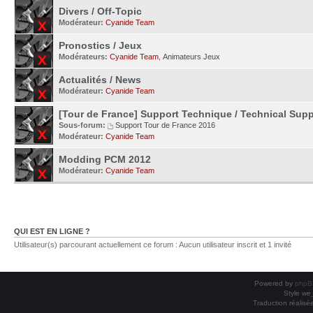
Divers / Off-Topic
Modérateur:
Cyanide Team
Pronostics / Jeux
Modérateurs:
Cyanide Team
,
Animateurs Jeux
Actualités / News
Modérateur:
Cyanide Team
[Tour de France] Support Technique / Technical Supp
Sous-forum:
Support Tour de France 2016
Modérateur:
Cyanide Team
Modding PCM 2012
Modérateur:
Cyanide Team
QUI EST EN LIGNE ?
Utilisateur(s) parcourant actuellement ce forum : Aucun utilisateur inscrit et 1 invité
Powered by
phpB
Style
we_
Traduction réalisé