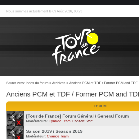
Nous sommes actuellement le 09 Août 2026, 03:23
Sauter vers:
Index du forum
»
Archives
»
Anciens PCM et TDF / Former PCM and TDF
Anciens PCM et TDF / Former PCM and TD
FORUM
[Tour de France] Forum Général / General Forum
Modérateurs:
Cyanide Team
,
Console Staff
Saison 2019 / Season 2019
Modérateur:
Cyanide Team