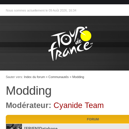
Nous sommes actuellement le 09 Août 2026, 16:34
Sauter vers:
Index du forum
»
Communautés
»
Modding
Modding
Modérateur:
Cyanide Team
FORUM
[FR/EN]Database