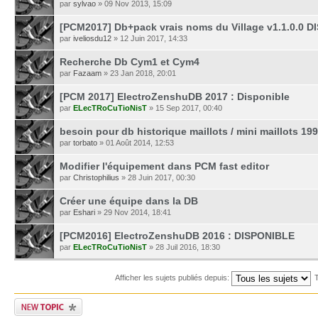
par
sylvao
» 09 Nov 2013, 15:09
[PCM2017] Db+pack vrais noms du Village v1.1.0.0 
par
iveliosdu12
» 12 Juin 2017, 14:33
Recherche Db Cym1 et Cym4
par
Fazaam
» 23 Jan 2018, 20:01
[PCM 2017] ElectroZenshuDB 2017 : Disponible
par
ELecTRoCuTioNisT
» 15 Sep 2017, 00:40
besoin pour db historique maillots / mini maillots 19
par
torbato
» 01 Août 2014, 12:53
Modifier l'équipement dans PCM fast editor
par
Christophilius
» 28 Juin 2017, 00:30
Créer une équipe dans la DB
par
Eshari
» 29 Nov 2014, 18:41
[PCM2016] ElectroZenshuDB 2016 : DISPONIBLE
par
ELecTRoCuTioNisT
» 28 Juil 2016, 18:30
Afficher les sujets publiés depuis:
T