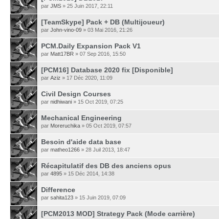
par
JMS
» 25 Juin 2017, 22:11
[TeamSkype] Pack + DB (Multijoueur)
par
John-vino-09
» 03 Mai 2016, 21:26
PCM.Daily Expansion Pack V1
par
Matt17BR
» 07 Sep 2016, 15:50
[PCM16] Database 2020 fix [Disponible]
par
Aziz
» 17 Déc 2020, 11:09
Civil Design Courses
par
nidhiwani
» 15 Oct 2019, 07:25
Mechanical Engineering
par
Moreruchika
» 05 Oct 2019, 07:57
Besoin d'aide data base
par
matheo1266
» 28 Juil 2013, 18:47
Récapitulatif des DB des anciens opus
par
4895
» 15 Déc 2014, 14:38
Difference
par
sahita123
» 15 Juin 2019, 07:09
[PCM2013 MOD] Strategy Pack (Mode carrière)