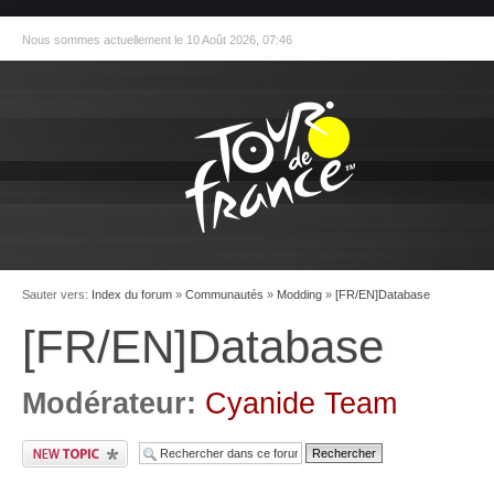
Nous sommes actuellement le 10 Août 2026, 07:46
Sauter vers:
Index du forum
»
Communautés
»
Modding
»
[FR/EN]Database
[FR/EN]Database
Modérateur:
Cyanide Team