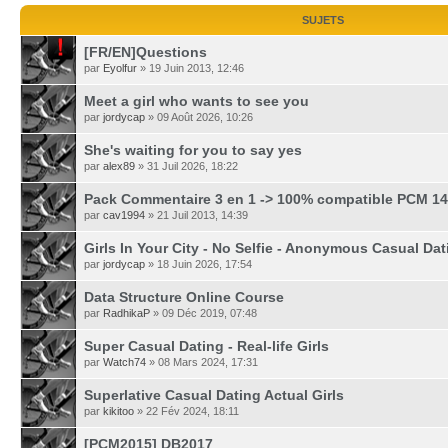
SUJETS
[FR/EN]Questions
par
Eyolfur
» 19 Juin 2013, 12:46
Meet a girl who wants to see you
par
jordycap
» 09 Août 2026, 10:26
She's waiting for you to say yes
par
alex89
» 31 Juil 2026, 18:22
Pack Commentaire 3 en 1 -> 100% compatible PCM 14
par
cav1994
» 21 Juil 2013, 14:39
Girls In Your City - No Selfie - Anonymous Casual Dat
par
jordycap
» 18 Juin 2026, 17:54
Data Structure Online Course
par
RadhikaP
» 09 Déc 2019, 07:48
Super Сasual Dating - Real-life Girls
par
Watch74
» 08 Mars 2024, 17:31
Superlative Сasual Dating Actual Girls
par
kikitoo
» 22 Fév 2024, 18:11
[PCM2015] DB2017