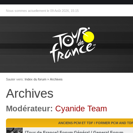
Nous sommes actuellement le 09 Août 2026, 15:15
Sauter vers:
Index du forum
»
Archives
Archives
Modérateur:
Cyanide Team
ANCIENS PCM ET TDF / FORMER PCM AND TD
[Tour de France] Forum Général / General Forum