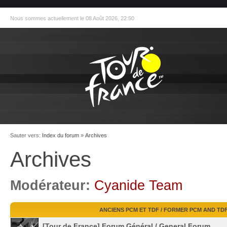
Nous sommes actuellement le 08 Août 2026, 22:50
Sauter vers:
Index du forum
»
Archives
Archives
Modérateur:
Cyanide Team
ANCIENS PCM ET TDF / FORMER PCM AND TD
[Tour de France] Forum Général / General Forum