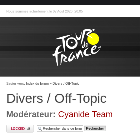
Nous sommes actuellement le 07 Août 2026, 20:05
Sauter vers:
Index du forum
»
Divers / Off-Topic
Divers / Off-Topic
Modérateur:
Cyanide Team