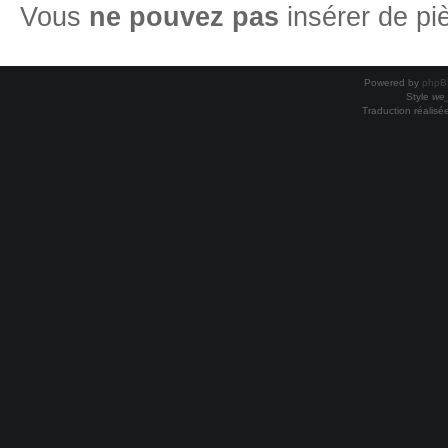
Vous
ne pouvez pas
insérer de pi
Powered by
phpB
Style
we_
Traduction réalisé