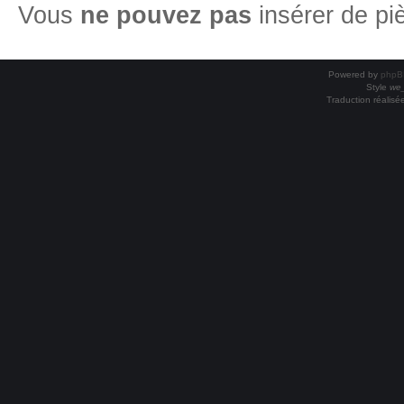
Vous
ne pouvez pas
insérer de pi
Powered by
phpB
Style
we_
Traduction réalisé