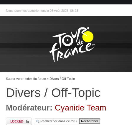
Nous sommes actuellement le 08 Août 2026, 06:23
Sauter vers:
Index du forum
»
Divers / Off-Topic
Divers / Off-Topic
Modérateur:
Cyanide Team