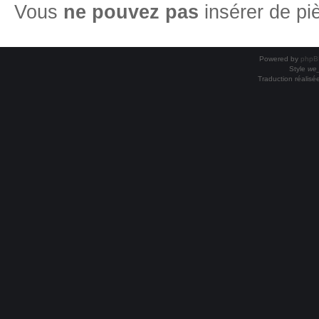
Vous
ne pouvez pas
insérer de pi
Powered by
phpB
Style
we_
Traduction réalisé