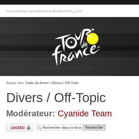
Nous sommes actuellement le 08 Août 2026, 11:16
Sauter vers:
Index du forum
»
Divers / Off-Topic
Divers / Off-Topic
Modérateur:
Cyanide Team