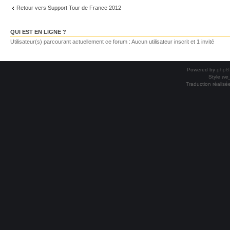
Retour vers Support Tour de France 2012
QUI EST EN LIGNE ?
Utilisateur(s) parcourant actuellement ce forum : Aucun utilisateur inscrit et 1 invité
Powered by
phpB
Style
we_
Traduction réalisé