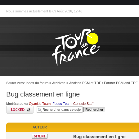
Nous sommes actuellement le 09 Août 2026, 12:46
Sauter vers:
Index du forum
»
Archives
»
Anciens PCM et TDF / Former PCM and TDF
Bug classement en ligne
Modérateurs:
Cyanide Team
,
Focus Team
,
Console Staff
AUTEUR
Bug classement en ligne