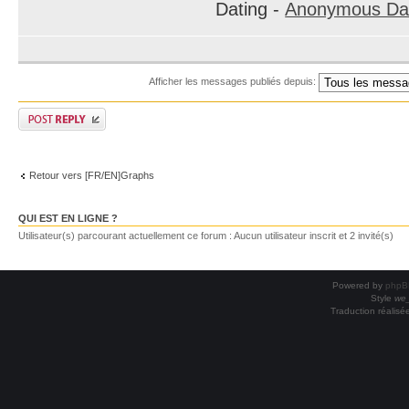
Dating -
Anonymous Dat
Afficher les messages publiés depuis:
Retour vers [FR/EN]Graphs
QUI EST EN LIGNE ?
Utilisateur(s) parcourant actuellement ce forum : Aucun utilisateur inscrit et 2 invité(s)
Powered by
phpB
Style
we_
Traduction réalisé