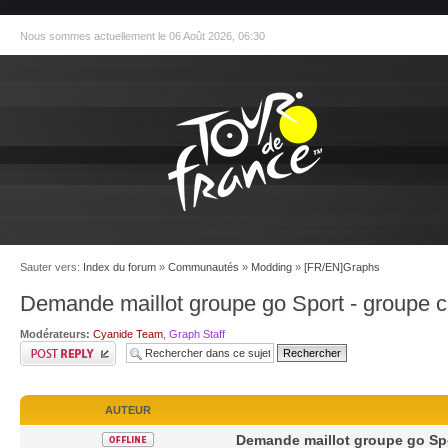
Nous sommes actuellement le 06 Août 2026, 06:30
Sauter vers:
Index du forum
»
Communautés
»
Modding
»
[FR/EN]Graphs
Demande maillot groupe go Sport - groupe 
Modérateurs:
Cyanide Team
,
Graph Staff
AUTEUR
Demande maillot groupe go Spo