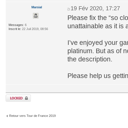
19 Fév 2020, 17:27
Marsial
Please fix the “so cl
unattainable as it is
Messages:
6
Inscrit le:
22 Juil 2019, 08:56
I’ve enjoyed your ga
platinum. But as of n
the description.
Please help us gettin
Retour vers Tour de France 2019