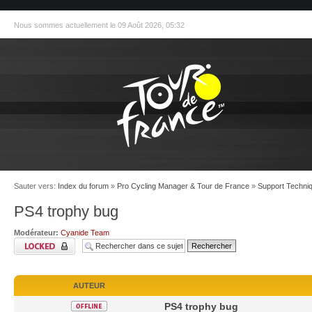
Nous sommes actuellement le 09 Août 2026, 05:32
Sauter vers:
Index du forum
»
Pro Cycling Manager & Tour de France
»
Support Techniq
PS4 trophy bug
Modérateur:
Cyanide Team
AUTEUR
PS4 trophy bug