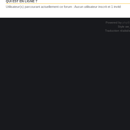
QUI EST EN LIGNE ?
Utilisateur(s) parcourant actuellement ce forum : Aucun utilisateur inscrit et 1 invité
Powered by
phpB
Style
we_
Traduction réalisé