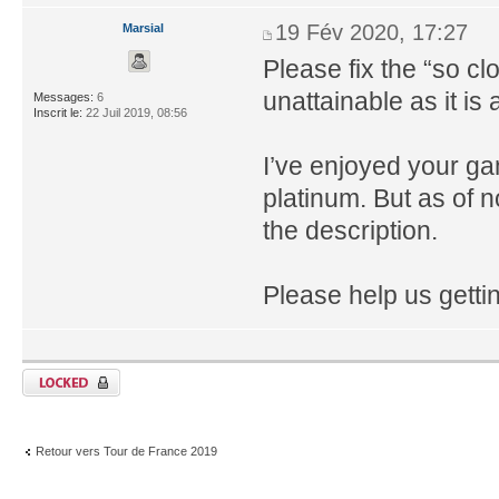
19 Fév 2020, 17:27
Marsial
Please fix the “so cl
unattainable as it is
Messages:
6
Inscrit le:
22 Juil 2019, 08:56
I’ve enjoyed your ga
platinum. But as of n
the description.
Please help us gettin
Retour vers Tour de France 2019