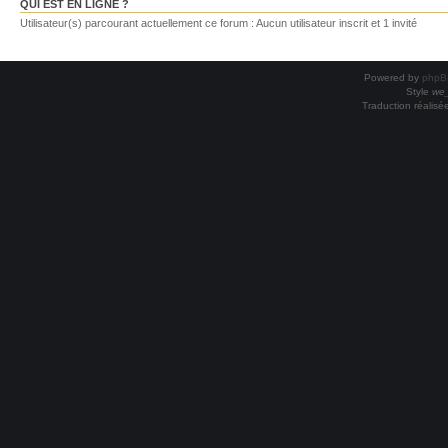
QUI EST EN LIGNE ?
Utilisateur(s) parcourant actuellement ce forum : Aucun utilisateur inscrit et 1 invité
Powered by
phpB
Style
we_
Traduction réalisé