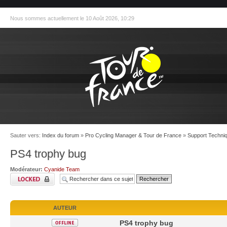
Nous sommes actuellement le 10 Août 2026, 10:29
Sauter vers:
Index du forum
»
Pro Cycling Manager & Tour de France
»
Support Techniq
PS4 trophy bug
Modérateur:
Cyanide Team
AUTEUR
PS4 trophy bug