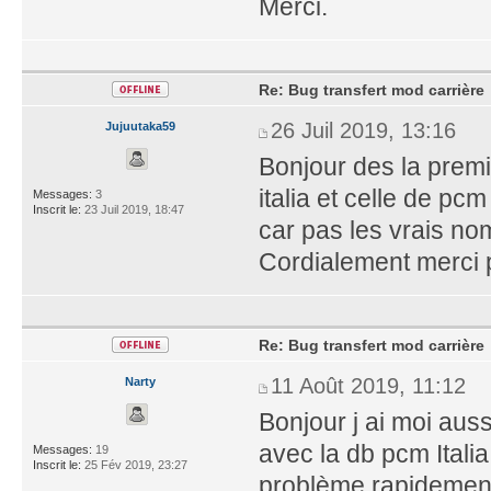
Merci.
Re: Bug transfert mod carrière
26 Juil 2019, 13:16
Jujuutaka59
Bonjour des la premi
italia et celle de pc
Messages:
3
Inscrit le:
23 Juil 2019, 18:47
car pas les vrais n
Cordialement merci p
Re: Bug transfert mod carrière
11 Août 2019, 11:12
Narty
Bonjour j ai moi au
avec la db pcm Italia
Messages:
19
Inscrit le:
25 Fév 2019, 23:27
problème rapidemen