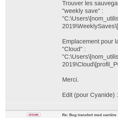
Trouver les sauvega
"weekly save" :
"C:\Users\[nom_util
2019\WeeklySaves\[
Emplacement pour la 
"Cloud" :
"C:\Users\[nom_util
2019\Cloud\[profil_
Merci.
Edit (pour Cyanide) 
Re: Bug transfert mod carrière