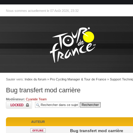
Nous sommes actuellement le 07 Août 2026, 23:32
Sauter vers:
Index du forum
»
Pro Cycling Manager & Tour de France
»
Support Techniq
Bug transfert mod carrière
Modérateur:
Cyanide Team
AUTEUR
Bug transfert mod carrière